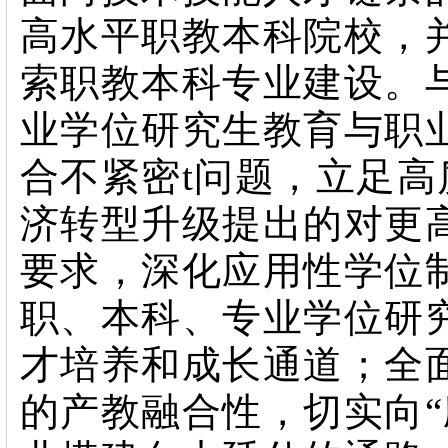
高水平职教本科院校，
索职教本科专业建设。
业学位研究生教育与职
合不紧密t问题，立足
济转型升级提出的对更
要求，深化应用性学位
职、本科、专业学位研
才培养和成长通道；全
的产教融合性，切实向