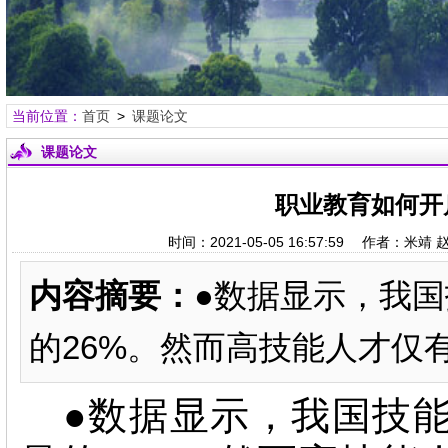
当前位置：
首页
>
课题论文
课题论文
职业教育如何开
时间：2021-05-05 16:57:59 作者
内容摘要：
●数据显示，我国
的26%。然而高技能人才仅有
●数据显示，我国技