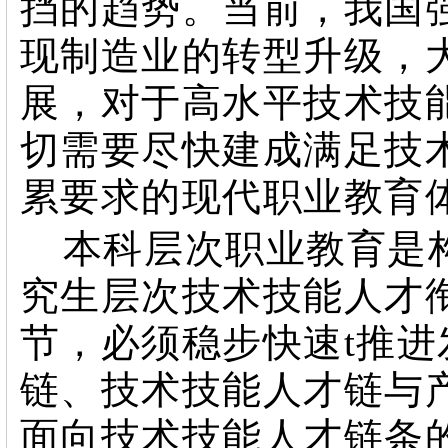
挡的趋势。当前，我国
现制造业的转型升级，
展，对于高水平技术技
切需要尽快建成满足技
累要求的现代职业教育
本科层次职业教育是
究生层次技术技能人才
节，必须稳步快速t推
链、技术技能人才链与
面向技术技能人才链条