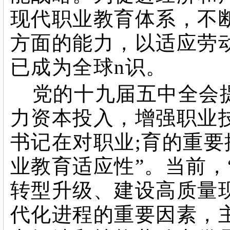
现代职业教育体系，不
方面的能力，以适应劳
已成为全球n识。
党的十九届五中全会
力资本投入，增强职业
书记在对职业;育的重要
业教育适应性”。当前，
转型升级、建设高质量
代化进程的重要因素，