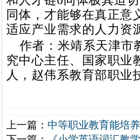
同体，才能够在真正意
适应产业需求的人力资
作者
：
米靖系天津市
究中心主任、国家职业
人，赵伟系教育部职业
上一篇：
中等职业教育能培
下一篇：
《小学英语词汇教