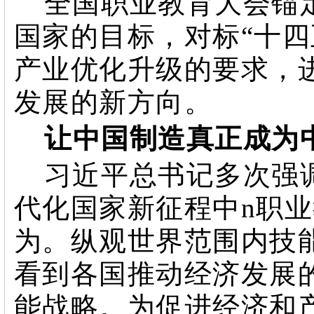
全国职业教育大会锚
国家的目标，对标
“十
产业优化升级的要求，
发展的新方向。
让中国制造真正成为
习近平总书记多次强
代化国家新征程中n职
为。纵观世界范围内技
看到各国推动经济发展
能战略。为促进经济和