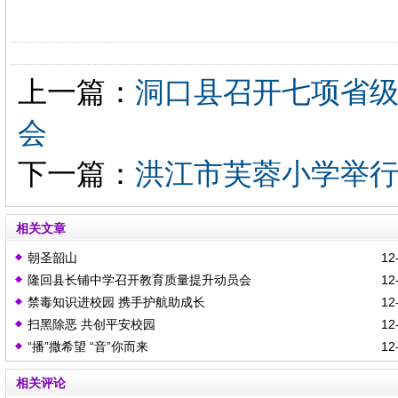
上一篇：
洞口县召开七项省
会
下一篇：
洪江市芙蓉小学举
相关文章
朝圣韶山
12-
隆回县长铺中学召开教育质量提升动员会
12-
禁毒知识进校园 携手护航助成长
12-
扫黑除恶 共创平安校园
12-
“播”撒希望 “音”你而来
12-
相关评论