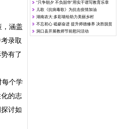
“只争朝夕 不负韶华”用实干谱写教育乐章
儿歌《抗病毒歌》为抗击疫情加油
湖南农大:多彩墙绘助力美丽乡村
不忘初心 砥砺奋进 提升师德修养 决胜脱贫
策，涵盖
洞口县开展教师节前慰问活动
攻坚
中考录取
形势有了
对每个学
性化的志
同探讨如