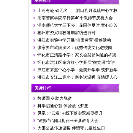
本栏推荐
山河有迹 碑无名——洞口县月溪镇中心学校
湖南警察学院举行第40个教师节庆祝大会
举行清明祭英烈活动
湖南师范大学三下乡：花园仲夏时 童心绽芳
郴州市资兴特校暑期家访进行时
华
洪江市实验中学开展“清廉劳育”插秧活动
张家界市武陵源区：优秀传统文化进校园
怀化市正清路小学：家长会架起沟通的桥梁
怀化市洪江区东方红小学开展“微党课”宣讲
洪江市茅渡中心小学：最美开学季 筑梦新学
活动
洪江市安江二完小：寒冬送温暖 真情暖人心
期
阅读排行
教师回乡 助力脱贫
科学启迪心智 体验放飞梦想
凤凰：“云端”＋线下落实双减促提升
“教师节”洞口县召开全县教育大会
大邵公益传递温暖 伴留守儿童过生日