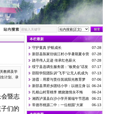
本栏最新
守护童真 护航成长
07-28
新邵县陈家坊镇江村小学暑期夏令营
07-28
踏寻伟人足迹 传承红色薪火
07-28
一日纪实
绥宁县选调生服务团：“板凳会”话发
07-17
关教师及学
邵阳学院团队训“飞手”让无人机成为
07-13
展 “院落会”守平安
招生计划、录
游霞：用爱与责任筑就阳光教育梦
07-06
乡村振兴的“青春眼”
新邵县潭府乡团结小学：以德立身 以
06-24
扎根山村育桃李 燃烧激情永不悔
06-24
爱育人
长会暨志
湘西泸溪县白沙小学开展端午节思政
06-21
常德市桃源二中：一位校园“大家
06-13
教育活动
孩子们的
长”的高考答卷