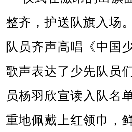
整齐，护送队旗入场
队员齐声高唱《中国
歌声表达了少先队员
员杨羽欣宣读入队名
重地佩戴上红领巾，