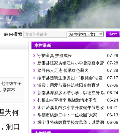
本栏最新
守护童真 护航成长
07-28
新邵县陈家坊镇江村小学暑期夏令营
07-28
踏寻伟人足迹 传承红色薪火
07-28
一日纪实
绥宁县选调生服务团：“板凳会”话发
07-17
力七年级学子
游霞：用爱与责任筑就阳光教育梦
07-06
展 “院落会”守平安
，掌声不
新邵县潭府乡团结小学：以德立身 以
06-24
扎根山村育桃李 燃烧激情永不悔
06-24
爱育人
湘西泸溪县白沙小学开展端午节思政
06-21
理为何
常德市桃源二中：一位校园“大家
06-13
教育活动
绥宁县特殊教育学校袁风华：以爱润
06-06
长”的高考答卷
，洞口
残童 匠心守特教