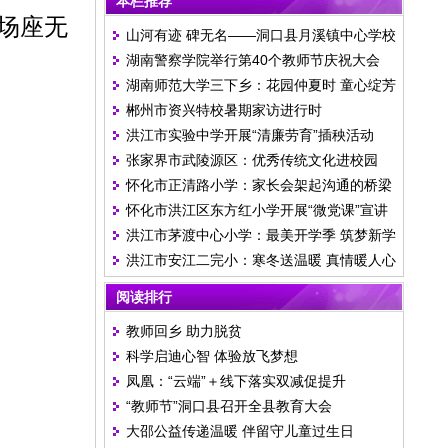
本栏推荐
场座无
山河有迹 碑无名——洞口县月溪镇中心学校
湖南警察学院举行第40个教师节庆祝大会
举行清明祭英烈活动
湖南师范大学三下乡：花园仲夏时 童心绽芳
郴州市资兴特校暑期家访进行时
华
洪江市实验中学开展“清廉劳育”插秧活动
张家界市武陵源区：优秀传统文化进校园
怀化市正清路小学：家长会架起沟通的桥梁
怀化市洪江区东方红小学开展“微党课”宣讲
洪江市茅渡中心小学：最美开学季 筑梦新学
活动
洪江市安江二完小：寒冬送温暖 真情暖人心
期
阅读排行
教师回乡 助力脱贫
科学启迪心智 体验放飞梦想
凤凰：“云端”＋线下落实双减促提升
“教师节”洞口县召开全县教育大会
大邵公益传递温暖 伴留守儿童过生日