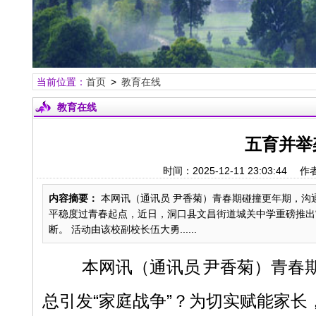
当前位置：
首页
>
教育在线
教育在线
五育并举
时间：2025-12-11 23:03
内容摘要：
本网讯（通讯员 尹香菊）青春期碰撞更年期，沟
平稳度过青春起点，近日，洞口县文昌街道城关中学重磅推出
断。 活动由该校副校长伍大勇......
本网讯（
通讯员
尹香菊
）
青春
总引发
“家庭战争”？为切实赋能家