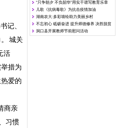
“只争朝夕 不负韶华”用实干谱写教育乐章
儿歌《抗病毒歌》为抗击疫情加油
湖南农大:多彩墙绘助力美丽乡村
不忘初心 砥砺奋进 提升师德修养 决胜脱贫
部书记、
洞口县开展教师节前慰问活动
攻坚
力。
城关
元活
实举措为
生热爱的
情商亲
、习惯