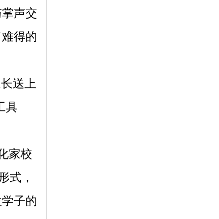
与掌声交
了难得的
家长送上
工具
。
化家校
形式，
位学子的