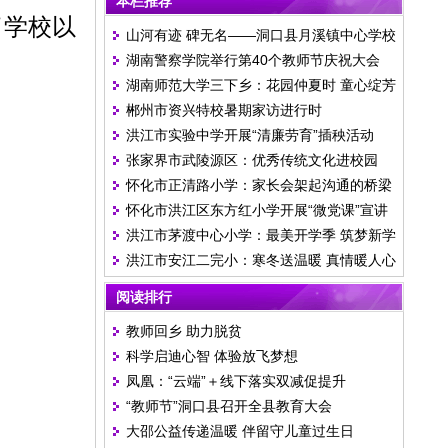
本栏推荐
了学校以
山河有迹 碑无名——洞口县月溪镇中心学校
湖南警察学院举行第40个教师节庆祝大会
举行清明祭英烈活动
湖南师范大学三下乡：花园仲夏时 童心绽芳
郴州市资兴特校暑期家访进行时
华
洪江市实验中学开展“清廉劳育”插秧活动
张家界市武陵源区：优秀传统文化进校园
怀化市正清路小学：家长会架起沟通的桥梁
怀化市洪江区东方红小学开展“微党课”宣讲
洪江市茅渡中心小学：最美开学季 筑梦新学
活动
洪江市安江二完小：寒冬送温暖 真情暖人心
期
阅读排行
教师回乡 助力脱贫
科学启迪心智 体验放飞梦想
凤凰：“云端”＋线下落实双减促提升
“教师节”洞口县召开全县教育大会
大邵公益传递温暖 伴留守儿童过生日