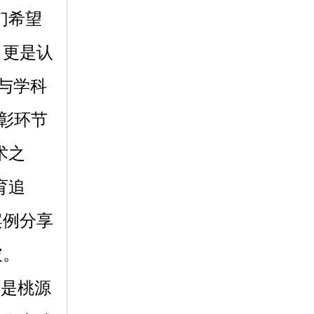
们希望
，更是认
与学科
彰环节
术之
育追
案例分享
破。
是桃源