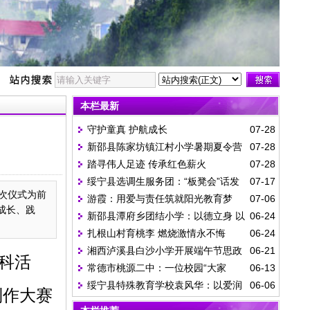
本栏最新
守护童真 护航成长
07-28
新邵县陈家坊镇江村小学暑期夏令营
07-28
踏寻伟人足迹 传承红色薪火
07-28
一日纪实
绥宁县选调生服务团：“板凳会”话发
07-17
此次仪式为前
游霞：用爱与责任筑就阳光教育梦
07-06
展 “院落会”守平安
成长、践
新邵县潭府乡团结小学：以德立身 以
06-24
扎根山村育桃李 燃烧激情永不悔
06-24
爱育人
湘西泸溪县白沙小学开展端午节思政
06-21
学科活
常德市桃源二中：一位校园“大家
06-13
教育活动
绥宁县特殊教育学校袁风华：以爱润
06-06
长”的高考答卷
制作大赛
残童 匠心守特教