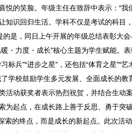
喜悦的笑脸。年级主任在致辞中表示：“我
让知识回归生活。学科不仅是考试的科目
一提的是，同日上午开展的年级总结表彰大会
温暖・力度・成长”核心主题为学生赋能。表
标兵”“进步之星”，还包括“体育之星”“艺
现了学校鼓励学生多元发展、全面成长的教
类活动获奖者表示热烈祝贺，并结合生动
索为起点，在成长路上善于反思、勇于突
探索的终点，而是成长的新起点。此次活动