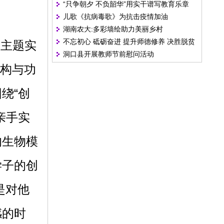
“只争朝夕 不负韶华”用实干谱写教育乐章
儿歌《抗病毒歌》为抗击疫情加油
湖南农大:多彩墙绘助力美丽乡村
不忘初心 砥砺奋进 提升师德修养 决胜脱贫
主题实
洞口县开展教师节前慰问活动
攻坚
结构与功
绕“创
亲手实
的生物模
学子的创
是对他
感的时