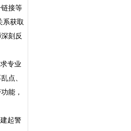
击链接等
关系获取
师深刻反
求专业
不乱点、
警功能，
建起警