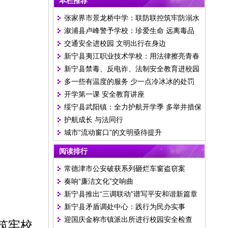
本栏推荐
张家界市景龙桥中学：联防联控筑牢防溺水
溆浦县卢峰警予学校：珍爱生命 远离毒品
安全防线
交通安全进校园 文明出行在身边
新宁县夷江职业技术学校：用法律擦亮青春
新宁县禁毒、反电诈、法制安全教育进校园
的底色
多一些有温度的服务 少一点冷冰冰的处罚
开学第一课 安全教育讲座
绥宁县武阳镇：全力护航开学季 多举并措保
护航成长 与法同行
平安
城市“流动窗口”的文明亟待提升
阅读排行
常德津市公安破获系列砸烂车窗盗窃案
奏响“廉洁文化”交响曲
新宁县推出“三调联动”谱写平安和谐新篇章
新宁县矛盾调处中心：践行为民办实事
迎国庆金称市镇派出所进行校园安全检查
筑牢校