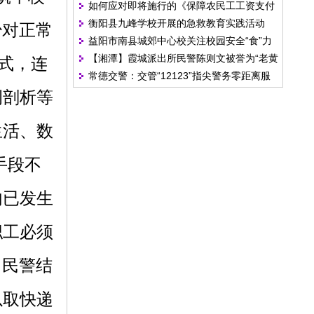
如何应对即将施行的《保障农民工工资支付
衡阳县九峰学校开展的急救教育实践活动
条例》
少对正常
益阳市南县城郊中心校关注校园安全“食”力
【湘潭】霞城派出所民警陈则文被誉为“老黄
式，连
常德交警：交管“12123”指尖警务零距离服
牛”
例剖析等
务群众
生活、数
手段不
内已发生
职工必须
，民警结
以取快递