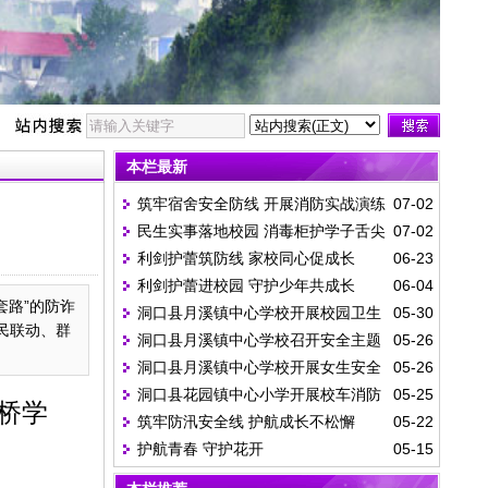
本栏最新
筑牢宿舍安全防线 开展消防实战演练
07-02
民生实事落地校园 消毒柜护学子舌尖
07-02
利剑护蕾筑防线 家校同心促成长
06-23
安全
利剑护蕾进校园 守护少年共成长
06-04
套路”的防诈
洞口县月溪镇中心学校开展校园卫生
05-30
民联动、群
洞口县月溪镇中心学校召开安全主题
05-26
环境检查评比
洞口县月溪镇中心学校开展女生安全
05-26
家长会
洞口县花园镇中心小学开展校车消防
05-25
与心理健康专题讲座
桥学
筑牢防汛安全线 护航成长不松懈
05-22
演练
护航青春 守护花开
05-15