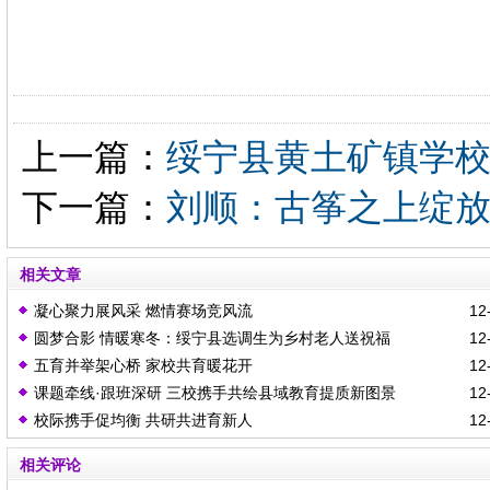
上一篇：
绥宁县黄土矿镇学
下一篇：
刘顺：古筝之上绽
相关文章
凝心聚力展风采 燃情赛场竞风流
12-
圆梦合影 情暖寒冬：绥宁县选调生为乡村老人送祝福
12-
五育并举架心桥 家校共育暖花开
12-
课题牵线·跟班深研 三校携手共绘县域教育提质新图景
12-
校际携手促均衡 共研共进育新人
12-
相关评论