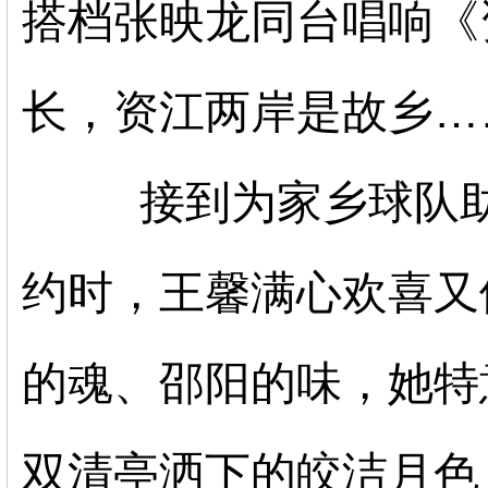
搭档张映龙同台唱响《
长，资江两岸是故乡…
接到为家乡球队助
约时，王馨满心欢喜又
的魂、邵阳的味，她特
双清亭洒下的皎洁月色