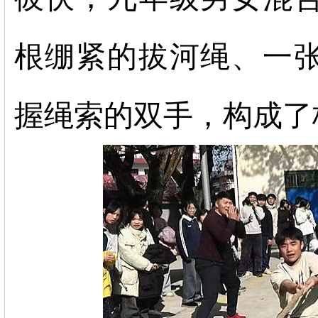
根绷紧的拔河绳、一
握绳索的双手，构成了