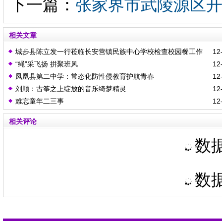
下一篇：
张家界市武陵源区开
相关文章
城步县陈立发一行莅临长安营镇民族中心学校检查校园餐工作
12-
“绳”采飞扬 拼聚班风
12-
凤凰县第二中学：常态化防性侵教育护航青春
12-
刘顺：古筝之上绽放的音乐绮梦精灵
12-
难忘童年二三事
12-
相关评论
数据
数据