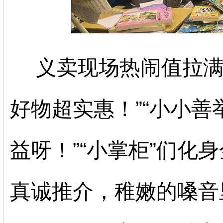
义卖现场热闹值拉满
好物超实惠！”“小小
益呀！”“小掌柜”们化
真诚推介，稚嫩的嗓音