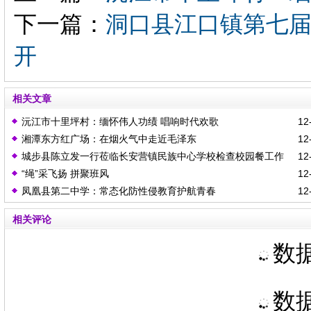
下一篇：
洞口县江口镇第七
开
相关文章
沅江市十里坪村：缅怀伟人功绩 唱响时代欢歌
12-
湘潭东方红广场：在烟火气中走近毛泽东
12-
城步县陈立发一行莅临长安营镇民族中心学校检查校园餐工作
12-
“绳”采飞扬 拼聚班风
12-
凤凰县第二中学：常态化防性侵教育护航青春
12-
相关评论
数据
数据