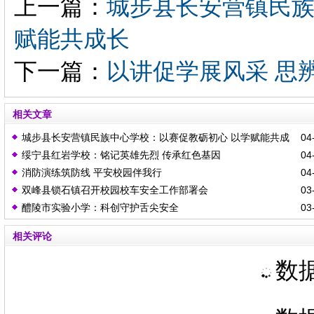
上一篇：
城步县长安营镇民族
赋能共成长
下一篇：
以讲促学展风采 思
相关文章
城步县长安营镇民族中心学校：以赛促教砺初心 以学赋能共成
04-
绥宁县红岩学校：铭记英雄先烈 传承红色基因
04-
长
消防演练筑防线 平安校园伴我行
04-
双峰县锁石镇召开校园校车安全工作部署会
03-
醴陵市实验小学：科创守护舌尖安全
03-
相关评论
数据