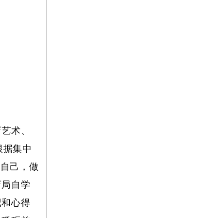
育艺术、
根据集中
析自己，做
育局自学
记和心得