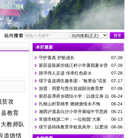
本栏最新
守护童真 护航成长
07-28
新邵县陈家坊镇江村小学暑期夏令营
07-28
踏寻伟人足迹 传承红色薪火
07-28
一日纪实
绥宁县选调生服务团：“板凳会”话发
07-17
游霞：用爱与责任筑就阳光教育梦
07-06
展 “院落会”守平安
新邵县潭府乡团结小学：以德立身 以
06-24
脱贫攻
扎根山村育桃李 燃烧激情永不悔
06-24
爱育人
湘西泸溪县白沙小学开展端午节思政
06-21
口县教育
常德市桃源二中：一位校园“大家
06-13
教育活动
广大教师队
绥宁县特殊教育学校袁风华：以爱润
06-06
长”的高考答卷
有道德情
残童 匠心守特教