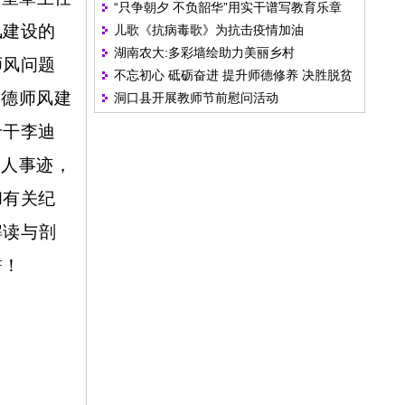
“只争朝夕 不负韶华”用实干谱写教育乐章
风建设的
儿歌《抗病毒歌》为抗击疫情加油
湖南农大:多彩墙绘助力美丽乡村
师风问题
不忘初心 砥砺奋进 提升师德修养 决胜脱贫
师德师风建
洞口县开展教师节前慰问活动
攻坚
专干李迪
感人事迹，
和有关纪
解读与剖
誓！