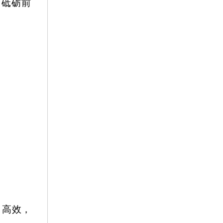
，砥砺前
、高效，