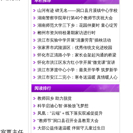
本栏推荐
。
山河有迹 碑无名——洞口县月溪镇中心学校
湖南警察学院举行第40个教师节庆祝大会
举行清明祭英烈活动
湖南师范大学三下乡：花园仲夏时 童心绽芳
郴州市资兴特校暑期家访进行时
华
洪江市实验中学开展“清廉劳育”插秧活动
张家界市武陵源区：优秀传统文化进校园
怀化市正清路小学：家长会架起沟通的桥梁
怀化市洪江区东方红小学开展“微党课”宣讲
洪江市茅渡中心小学：最美开学季 筑梦新学
活动
洪江市安江二完小：寒冬送温暖 真情暖人心
期
阅读排行
教师回乡 助力脱贫
科学启迪心智 体验放飞梦想
凤凰：“云端”＋线下落实双减促提升
“教师节”洞口县召开全县教育大会
大邵公益传递温暖 伴留守儿童过生日
公室覃主任