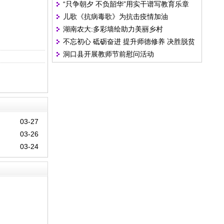
“只争朝夕 不负韶华”用实干谱写教育乐章
儿歌《抗病毒歌》为抗击疫情加油
湖南农大:多彩墙绘助力美丽乡村
不忘初心 砥砺奋进 提升师德修养 决胜脱贫
洞口县开展教师节前慰问活动
攻坚
03-27
03-26
03-24