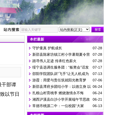
本栏最新
守护童真 护航成长
07-28
新邵县陈家坊镇江村小学暑期夏令营
07-28
踏寻伟人足迹 传承红色薪火
07-28
一日纪实
绥宁县选调生服务团：“板凳会”话发
07-17
邵阳学院团队训“飞手”让无人机成为
07-13
展 “院落会”守平安
游霞：用爱与责任筑就阳光教育梦
07-06
乡村振兴的“青春眼”
级干部谭
新邵县潭府乡团结小学：以德立身 以
06-24
扎根山村育桃李 燃烧激情永不悔
06-24
致以节日
爱育人
湘西泸溪县白沙小学开展端午节思政
06-21
常德市桃源二中：一位校园“大家
06-13
教育活动
长”的高考答卷