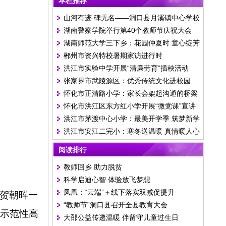
本栏推荐
山河有迹 碑无名——洞口县月溪镇中心学校
湖南警察学院举行第40个教师节庆祝大会
举行清明祭英烈活动
湖南师范大学三下乡：花园仲夏时 童心绽芳
郴州市资兴特校暑期家访进行时
华
洪江市实验中学开展“清廉劳育”插秧活动
张家界市武陵源区：优秀传统文化进校园
怀化市正清路小学：家长会架起沟通的桥梁
怀化市洪江区东方红小学开展“微党课”宣讲
洪江市茅渡中心小学：最美开学季 筑梦新学
活动
洪江市安江二完小：寒冬送温暖 真情暖人心
期
阅读排行
教师回乡 助力脱贫
科学启迪心智 体验放飞梦想
凤凰：“云端”＋线下落实双减促提升
贺朝晖一
“教师节”洞口县召开全县教育大会
示范性高
大邵公益传递温暖 伴留守儿童过生日