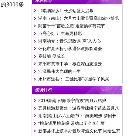
本栏推荐
沙的
3000
多
《唱响家乡》长沙站盛大启幕
湖南（南山）六月六山歌节暨高山农业博览
阿苗千千“苗歌之恋”走进插柳荷花节
会开幕
点亮心灯 让生命更精彩
湘南幼专：音乐思政课“声”入人心
怀化市湖天桥小学退休教师欢送会
赛技能 促成长
耒阳市黄市中学：根在深山志凌云
江泽民伟大光辉的一生
永州市道县：“三独比赛”尽显学子风采
阅读排行
2019湖南·邵阳绥宁苗族“四月八姑娘
五月旅游新聚焦：游客青睐绥宁苗族四月八
节”在“上堡古国”开幕
湖南(南山)六六山歌节：“醉美城步·梦回长
姑娘节
“桃花源里桃花缘 常德出了个李佳蔓”
安”
新邵县坪上镇举办音乐啤酒文化节 同绘生态