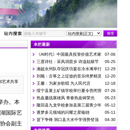
本栏最新
《AI时代》中国最具投资价值艺术家
07-06
三度诗社：采风润苗乡 诗溢姑娘节
05-25
李羊民
湘超永州队夺冠庆功宴在冷水滩举行
12-29
刘顺：古筝之上绽放的音乐绮梦精灵
12-20
和艺术共享
王馨：为家乡歌唱 为人民代言
12-18
绥宁县黄土矿镇学校举行夏令营闭营
07-26
热血鏖战展雄风 青春热血铸荣光
05-23
文艺演出
举办。本
隆回县九龙学校参加县第三届青少年
05-12
湖国际艺
逐梦多元领域的闪耀之星喻翃
05-11
科技体育节
篮下争锋 洞口县大水中学强势登顶
04-30
协会副主