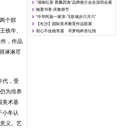
“湖南红茶 香飘四海”品牌推介会在深圳会展
乡村旅游
翰墨书香 庆教师节
中心举行
“中华民族一家亲·飞歌城步六月六”
两个部
【长沙】国际美术教育作品联展
王铁牛、
初心不改桃李愿 寻梦纯粹杏坛情
佳作，作品
得淋淋尽
年代，受
仍为培养
国美术基
于小冬认
意义。艺