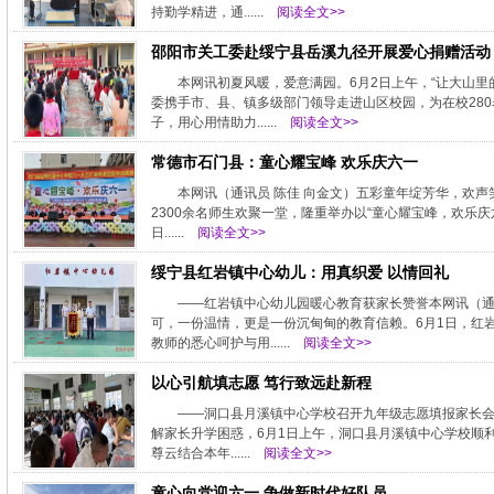
持勤学精进，通......
阅读全文>>
邵阳市关工委赴绥宁县岳溪九径开展爱心捐赠活动
本网讯初夏风暖，爱意满园。6月2日上午，“让大山
委携手市、县、镇多级部门领导走进山区校园，为在校28
子，用心用情助力......
阅读全文>>
常德市石门县：童心耀宝峰 欢乐庆六一
本网讯（通讯员 陈佳 向金文）五彩童年绽芳华，欢声
2300余名师生欢聚一堂，隆重举办以“童心耀宝峰，欢乐庆
日......
阅读全文>>
绥宁县红岩镇中心幼儿：用真织爱 以情回礼
——红岩镇中心幼儿园暖心教育获家长赞誉本网讯（通
可，一份温情，更是一份沉甸甸的教育信赖。6月1日，红
教师的悉心呵护与用......
阅读全文>>
以心引航填志愿 笃行致远赴新程
——洞口县月溪镇中心学校召开九年级志愿填报家长会
解家长升学困惑，6月1日上午，洞口县月溪镇中心学校顺
尊云结合本年......
阅读全文>>
童心向党迎六一 争做新时代好队员