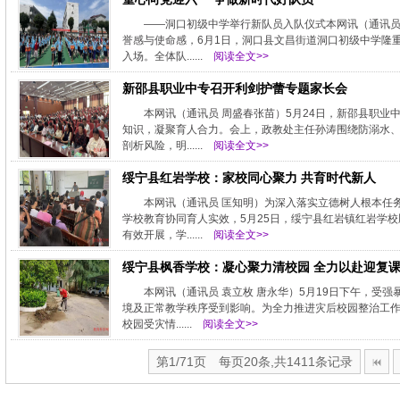
——洞口初级中学举行新队员入队仪式本网讯（通讯员 
誉感与使命感，6月1日，洞口县文昌街道洞口初级中学隆
入场。全体队......
阅读全文>>
新邵县职业中专召开利剑护蕾专题家长会
本网讯（通讯员 周盛春张苗）5月24日，新邵县职业
知识，凝聚育人合力。会上，政教处主任孙涛围绕防溺水
剖析风险，明......
阅读全文>>
绥宁县红岩学校：家校同心聚力 共育时代新人
本网讯（通讯员 匡知明）为深入落实立德树人根本任
学校教育协同育人实效，5月25日，绥宁县红岩镇红岩学校
有效开展，学......
阅读全文>>
绥宁县枫香学校：凝心聚力清校园 全力以赴迎复
本网讯（通讯员 袁立枚 唐永华）5月19日下午，
境及正常教学秩序受到影响。为全力推进灾后校园整治工作
校园受灾情......
阅读全文>>
第1/71页 每页20条,共1411条记录