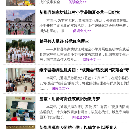
成长筑牢安全......
阅读全文>>
新邵县陈家坊镇江村小学暑期夏令营一日纪实
本网讯 为丰富乡村儿童暑期文化生活，强健孩童体魄
小学开展了多元化的实践活动。上午趣味运动会热烈开赛
润乡村童心。 晨......
阅读全文>>
踏寻伟人足迹 传承红色薪火
——新邵县陈家坊镇江村完全小学开展红色研学实践活
县陈家坪镇江村完全小学携手支教志愿者，组织在校学生
居，踏寻革命伟人奋斗......
阅读全文>>
绥宁县选调生服务团：“板凳会”话发展 “院落会”
本网讯（通讯员孙疆文张艺蓓）7月15日，在绥宁县
以“板凳会”“院落会”的形式，将党的创新理论与群众关切的
以......
阅读全文>>
游霞：用爱与责任筑就阳光教育梦
本网讯（通讯员 匡知明）罗曼·罗兰有言：“要播洒
温暖的光，十六年深耕乡村讲台，以初心为炬、以坚守为
园工作的副校长......
阅读全文>>
新邵县潭府乡团结小学：以德立身 以爱育人