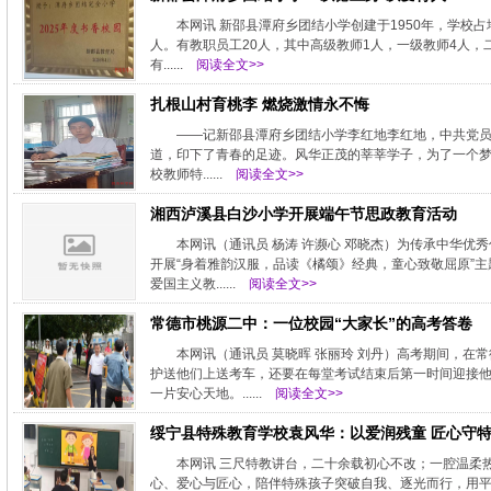
本网讯 新邵县潭府乡团结小学创建于1950年，学校占
人。有教职员工20人，其中高级教师1人，一级教师4人，
有......
阅读全文>>
扎根山村育桃李 燃烧激情永不悔
——记新邵县潭府乡团结小学李红地李红地，中共党员，
道，印下了青春的足迹。风华正茂的莘莘学子，为了一个梦
校教师特......
阅读全文>>
湘西泸溪县白沙小学开展端午节思政教育活动
本网讯（通讯员 杨涛 许濒心 邓晓杰）为传承中华
开展“身着雅韵汉服，品读《橘颂》经典，童心致敬屈原”
爱国主义教......
阅读全文>>
常德市桃源二中：一位校园“大家长”的高考答卷
本网讯（通讯员 莫晓晖 张丽玲 刘丹）高考期间，
护送他们上送考车，还要在每堂考试结束后第一时间迎接
一片安心天地。......
阅读全文>>
绥宁县特殊教育学校袁风华：以爱润残童 匠心守
本网讯 三尺特教讲台，二十余载初心不改；一腔温柔
心、爱心与匠心，陪伴特殊孩子突破自我、逐光而行，用平